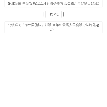
北朝鮮 中朝貿易は11月も減少傾向 合金鉄が再び輸出1位に
│
HOME
│
北朝鮮で「海外同胞法」討議 来年の最高人民会議で法制化
か