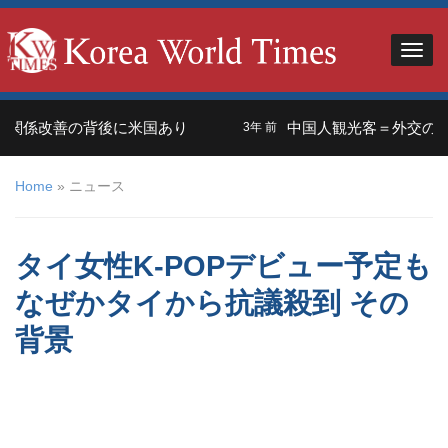
改善の背後に米国あり
中国人観光客＝外交の武器？ 
3年 前
Home
»
ニュース
タイ女性K-POPデビュー予定も
なぜかタイから抗議殺到 その
背景