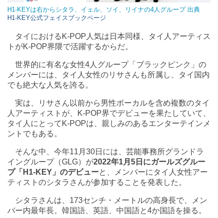
H1-KEYは右からシタラ、イェル、ソイ、リイナの4人グループ 出典
H1-KEY公式フェイスブックページ
タイにおけるK-POP人気は日本同様、タイ人アーティス
トがK-POP界隈で活躍するからだ。
世界的に有名な女性4人グループ「ブラックピンク」の
メンバーには、タイ人女性のリサさんも所属し、タイ国内
でも絶大な人気を誇る。
実は、リサさん以前から男性ボーカルを含め複数のタイ
人アーティストが、K-POP界でデビューを果たしていて、
タイ人にとってK-POPは、親しみのあるエンターテインメ
ントでもある。
そんな中、今年11月30日には、芸能事務所グランドラ
イングループ（GLG）が
2022年1月5日にガールズグルー
プ「H1-KEY」のデビュー
と、メンバーにタイ人女性アー
ティストのシタラさんが参加することを発表した。
シタラさんは、173センチ・メートルの高身長で、メン
バー内最年長。韓国語、英語、中国語と4か国語を操る。