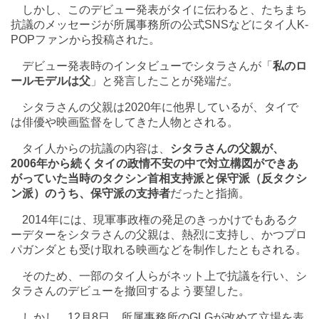
しかし、このデビュー発表がタイに伝わると、たちまち
抗議のメッセージが所属事務所の公式SNSなどにタイ人K-
POPファンから投稿された。
デビュー発表時のインタビューでシタラさんが「
私のロ
ールモデルは父
」と発言したことが発端だ。
シタラさんの父親は2020年に他界しているが、タイで
は俳優や映画監督をしてきた人物とされる。
タイ人からの抗議の内容は、
シタラさんの父親が、
2006年から続くタイの政情不安の中で対立構図ができあ
がっていた当時のタクシン首相支持派と保守派（反タクシ
ン派）のうち、保守派の支持者
だったと指摘。
2014年には、現軍事政権の発足のきっかけでもあるク
ーデターをシタラさんの父親は、熱烈に支持し、かつプロ
パガンダとも受け取れる映画などを制作したともされる。
そのため、一部のタイ人らがネット上で抗議を行い、シ
タラさんのデビューを撤回するよう要望した。
しかし、12月8日、所属事務所のGLGが改めて立場を表