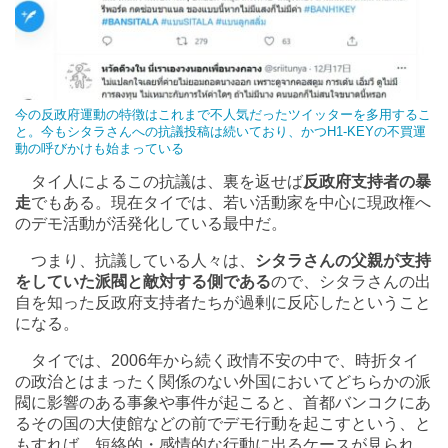
今の反政府運動の特徴はこれまで不人気だったツイッターを多用するこ
と。今もシタラさんへの抗議投稿は続いており、かつH1-KEYの不買運
動の呼びかけも始まっている
タイ人によるこの抗議は、裏を返せば
反政府支持者の暴
走
でもある。現在タイでは、若い活動家を中心に現政権へ
のデモ活動が活発化している最中だ。
つまり、抗議している人々は、
シタラさんの父親が支持
をしていた派閥と敵対する側である
ので、シタラさんの出
自を知った反政府支持者たちが過剰に反応したということ
になる。
タイでは、2006年から続く政情不安の中で、時折タイ
の政治とはまったく関係のない外国においてどちらかの派
閥に影響のある事象や事件が起こると、首都バンコクにあ
るその国の大使館などの前でデモ行動を起こすという、と
もすれば、短絡的・感情的な行動に出るケースが見られ