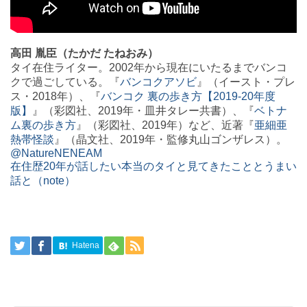
高田 胤臣（たかだ たねおみ）
タイ在住ライター。2002年から現在にいたるまでバンコ
クで過ごしている。『
バンコクアソビ
』（イースト・プレ
ス・2018年）、『
バンコク 裏の歩き方【2019-20年度
版】
』（彩図社、2019年・皿井タレー共書）、『
ベトナ
ム裏の歩き方
』（彩図社、2019年）など、近著『
亜細亜
熱帯怪談
』（晶文社、2019年・監修丸山ゴンザレス）。
@NatureNENEAM
在住歴20年が話したい本当のタイと見てきたこととうまい
話と（note）
Hatena