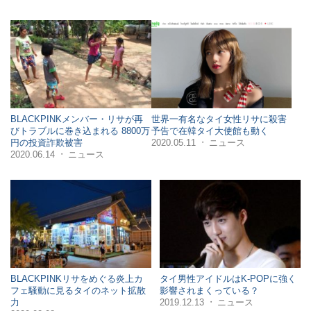
BLACKPINKメンバー・リサが再
世界一有名なタイ女性リサに殺害
びトラブルに巻き込まれる 8800万
予告で在韓タイ大使館も動く
2020.05.11
ニュース
円の投資詐欺被害
・
2020.06.14
ニュース
・
BLACKPINKリサをめぐる炎上カ
タイ男性アイドルはK-POPに強く
フェ騒動に見るタイのネット拡散
影響されまくっている？
2019.12.13
ニュース
力
・