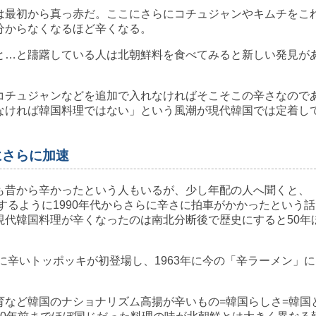
最初から真っ赤だ。ここにさらにコチュジャンやキムチをこ
分からなくなるほど辛くなる。
…と躊躇している人は北朝鮮料を食べてみると新しい発見が
チュジャンなどを追加で入れなければそこそこの辛さなので
なければ韓国料理ではない」という風潮が現代韓国では定着し
。
にさらに加速
昔から辛かったという人もいるが、少し年配の人へ聞くと、
するように1990年代からさらに辛さに拍車がかかったという話
現代韓国料理が辛くなったのは南北分断後で歴史にすると50年
に辛いトッポッキが初登場し、1963年に今の「辛ラーメン」に
など韓国のナショナリズム高揚が辛いもの=韓国らしさ=韓国