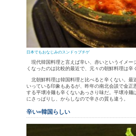
日本でもおなじみのスンドゥブチゲ
現代韓国料理と言えば辛い、赤いというイメージ
くなったのは比較的最近で、元々の朝鮮料理は辛
北朝鮮料理は韓国料理と比べると辛くない。最近
いっている印象もあるが、昨年の南北会談で金正
する平壌冷麺も辛くないあっさり味だ。平壌冷麺
にさっぱりし、からしなので辛さの質も違う。
辛い=韓国らしい