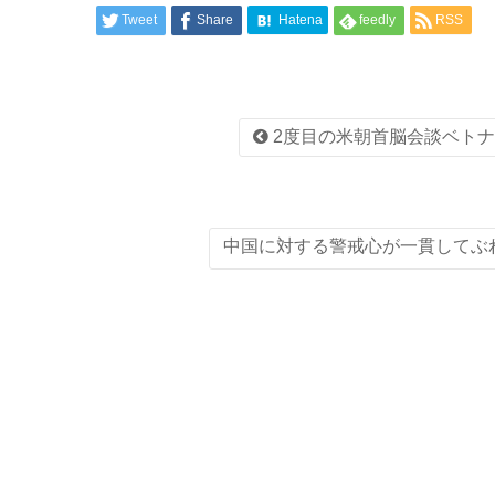
Tweet
Share
Hatena
feedly
RSS
2度目の米朝首脳会談ベトナ
中国に対する警戒心が一貫してぶ