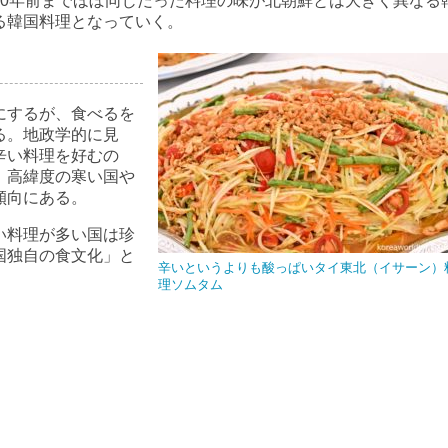
70年前までほぼ同じだった料理の味が北朝鮮とは大きく異なる
る韓国料理となっていく。
にするが、食べるを
る。地政学的に見
辛い料理を好むの
、高緯度の寒い国や
傾向にある。
い料理が多い国は珍
国独自の食文化」と
辛いというよりも酸っぱいタイ東北（イサーン）
理ソムタム