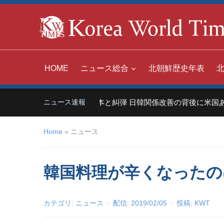
HOME
ニュース総合
北朝鮮歴史年表
界の嫌われ者」日本と糾弾 日韓関係改善の背後に米国あり
ニュース速報
Home
»
ニュース
韓国料理が辛くなったの
カテゴリ:
ニュース
配信:
2019/02/05
投稿:
KWT