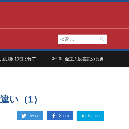
検
索:
日で終了
金正恩総書記の長男は「虚弱体質」？ 韓国
3年 前
違い（1）
Tweet
Share
Hatena