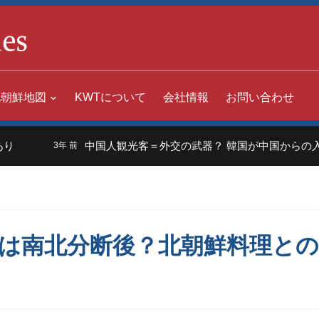
北朝鮮地図
KWTについて
会社情報
お問い合わせ
中国人観光客＝外交の武器？ 韓国が中国からの入国規制10
3年 前
は南北分断後？北朝鮮料理との