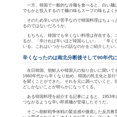
一方、韓国で一般的な冷麺を食べると、白い麺は
でもかと投入するので麺の味もスープの味もよく
そのため辛いのが苦手なので韓国料理はちょっと
るのではないだろうか。
もちろん、韓国でも辛くない料理は存在する。コ
るが、「辛ければ辛いほど韓国らしい」、「辛く
いる。これはいつからの話なのかをご紹介したい
辛くなったのは南北分断後そして90年代
在日韓国、朝鮮人や韓国人の知り合いに聞いても
1960年代から辛くなり始め、韓国の民主化と並行
を聞くことができた。それを元に調べていくと、
どしかないことが明らかになってくる。
ある韓国料理を紹介する記事によると、1953年
つながるような辛い即席麺が登場したそうだ。
そこへ朝鮮戦争休戦の緊迫感や徹底した反共教育