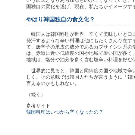
いう図式となりあらゆるものが辛くなっていき、
国独自の変化を遂げ、現在、私たちがイメージす
やはり韓国独自の食文化？
韓国人は韓国料理が世界一辛くて美味しいと口
発汗するような辛い料理は他にもたくさん存在す
て、唐辛子の果皮の成分であるカプサイシン系の
は、赤道に近い低緯度の国や地域で暑い国が多く
地域は、塩分や油分を多く含む塩辛い料理を好む
世界的に見ると、韓国と同緯度の国や地域で辛
しく、その意味では韓国人たちが言うように「韓
言えるのかもしれない。
（続く）
参考サイト
韓国料理はいつから辛くなったの？