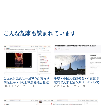
こんな記事も読まれています
金正恩氏激変に中国SNSが荒れ検
平壌・中国大使館健在PR 友誼塔
閲強化か 7日の北朝鮮協議会報道
献花で反米世論を煽りSNSバズる
2021.06.12
ニュース
2021.04.06
ニュース
・
・