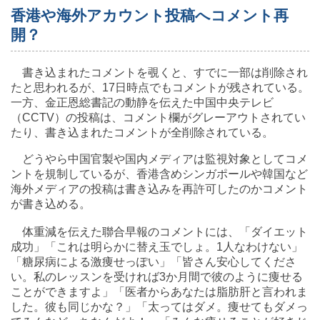
香港や海外アカウント投稿へコメント再
開？
書き込まれたコメントを覗くと、すでに一部は削除され
たと思われるが、17日時点でもコメントが残されている。
一方、金正恩総書記の動静を伝えた中国中央テレビ
（CCTV）の投稿は、コメント欄がグレーアウトされてい
たり、書き込まれたコメントが全削除されている。
どうやら中国官製や国内メディアは監視対象としてコメ
ントを規制しているが、香港含めシンガポールや韓国など
海外メディアの投稿は書き込みを再許可したのかコメント
が書き込める。
体重減を伝えた聯合早報のコメントには、「ダイエット
成功」「これは明らかに替え玉でしょ。1人なわけない」
「糖尿病による激痩せっぽい」「皆さん安心してくださ
い。私のレッスンを受ければ3か月間で彼のように痩せる
ことができますよ」「医者からあなたは脂肪肝と言われま
した。彼も同じかな？」「太ってはダメ。痩せてもダメっ