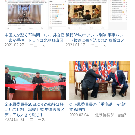
中国人が驚く32時間 ロシア外交官
微博3/4のコメント削除 軍事パレ
一家が手押しトロッコ北朝鮮出国
ード報道に書き込まれた称賛コメ
2021.02.27
ニュース
2021.01.17
ニュース
・
・
金正恩委員長20日ぶりの動静は肝
金正恩委員長の「重病説」が流行
いりの肥料工場竣工式 中国官製メ
する理由
ディアも大きく報じる
・
2020.03.04
北朝鮮情勢・論評
2020.05.03
ニュース
・