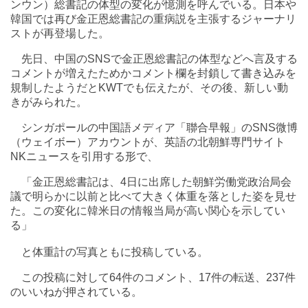
ンウン）総書記の体型の変化が憶測を呼んでいる。日本や
韓国では再び金正恩総書記の重病説を主張するジャーナリ
ストが再登場した。
先日、中国のSNSで金正恩総書記の体型などへ言及する
コメントが増えたためかコメント欄を封鎖して書き込みを
規制したようだとKWTでも伝えたが、その後、新しい動
きがみられた。
シンガポールの中国語メディア「聯合早報」のSNS微博
（ウェイボー）アカウントが、英語の北朝鮮専門サイト
NKニュースを引用する形で、
「金正恩総書記は、4日に出席した朝鮮労働党政治局会
議で明らかに以前と比べて大きく体重を落とした姿を見せ
た。この変化に韓米日の情報当局が高い関心を示してい
る」
と体重計の写真ともに投稿している。
この投稿に対して64件のコメント、17件の転送、237件
のいいねが押されている。