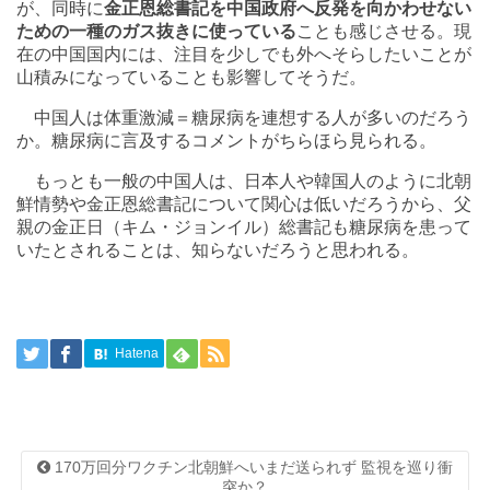
が、同時に
金正恩総書記を中国政府へ反発を向かわせない
ための一種のガス抜きに使っている
ことも感じさせる。現
在の中国国内には、注目を少しでも外へそらしたいことが
山積みになっていることも影響してそうだ。
中国人は体重激減＝糖尿病を連想する人が多いのだろう
か。糖尿病に言及するコメントがちらほら見られる。
もっとも一般の中国人は、日本人や韓国人のように北朝
鮮情勢や金正恩総書記について関心は低いだろうから、父
親の金正日（キム・ジョンイル）総書記も糖尿病を患って
いたとされることは、知らないだろうと思われる。
Hatena
170万回分ワクチン北朝鮮へいまだ送られず 監視を巡り衝
突か？