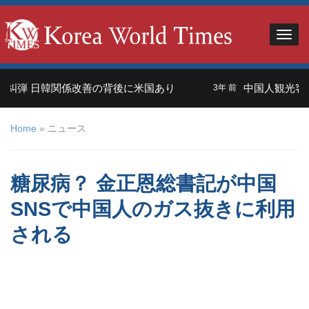
 日韓関係改善の背後に米国あり
中国人観光客＝外交
3年 前
Home
»
ニュース
糖尿病？ 金正恩総書記が中国
SNSで中国人のガス抜きに利用
される