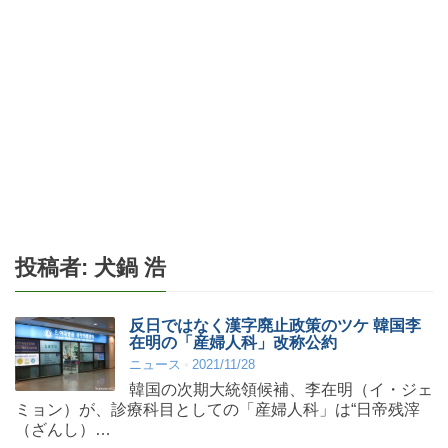
投稿者:
犬鍋 浩
反日ではなく漢字廃止政策のツケ 韓国李
在明の「産婦人科」改称公約
ニュース
2021/11/28
韓国の次期大統領候補、李在明（イ・ジェ
ミョン）が、診療科目としての「産婦人科」は“日帝残滓
（ざんし）…