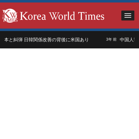
本と糾弾 日韓関係改善の背後に米国あり
中国人観光
3年 前