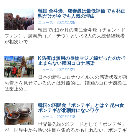
韓国 全斗煥、盧泰愚は最低評価 でも朴正
煕だけが今でも人気の理由
ニュース
2021/11/25
韓国では1か月の間に全斗煥（チョン・ド
ファン）、盧泰愚（ノ・テウ）という2人の大統領経験者
が相次いで…
K防疫は無用の長物マジノ線だったのか？
止まらない韓国コロナ感染
ニュース
2021/11/21
日本の新型コロナウイルスの感染状況が落
ち着きを見せているのとは対照的に、韓国のコロナ感染に
は歯止め…
韓国の国民食「ポンテギ」とは？ 昆虫食
ポンテギが北朝鮮にないワケ
ニュース
2021/11/18
世界最先端のKフードとして「ポンテギ」
が、世界中から熱い注目を集めるかもしれない。ポンテギ