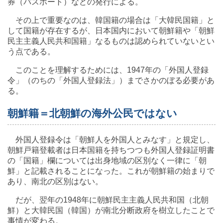
券（パスポート）などの発行による。
その上で重要なのは、韓国籍の場合は「大韓民国籍」と
して国籍が存在するが、日本国内において朝鮮籍や「朝鮮
民主主義人民共和国籍」なるものは認められていないとい
う点である。
このことを理解するためには、1947年の「外国人登録
令」（のちの「外国人登録法」）までさかのぼる必要があ
る。
朝鮮籍＝北朝鮮の海外公民ではない
外国人登録令は「朝鮮人を外国人とみなす」と規定し、
朝鮮戸籍登載者は日本国籍を持ちつつも外国人登録証明書
の「国籍」欄については出身地域の区別なく一律に「朝
鮮」と記載されることになった。これが朝鮮籍の始まりで
あり、南北の区別はない。
だが、翌年の1948年に朝鮮民主主義人民共和国（北朝
鮮）と大韓民国（韓国）が南北分断政府を樹立したことで
事情が変わる。