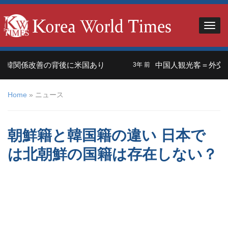
関係改善の背後に米国あり
中国人観光客＝外交の武器？
3年 前
Home
»
ニュース
朝鮮籍と韓国籍の違い 日本で
は北朝鮮の国籍は存在しない？