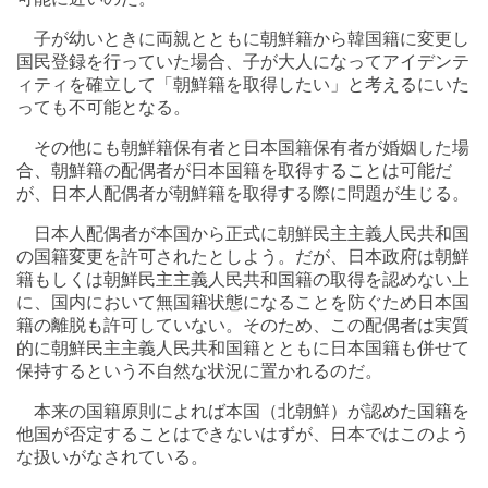
子が幼いときに両親とともに朝鮮籍から韓国籍に変更し
国民登録を行っていた場合、子が大人になってアイデンテ
ィティを確立して「朝鮮籍を取得したい」と考えるにいた
っても不可能となる。
その他にも朝鮮籍保有者と日本国籍保有者が婚姻した場
合、朝鮮籍の配偶者が日本国籍を取得することは可能だ
が、日本人配偶者が朝鮮籍を取得する際に問題が生じる。
日本人配偶者が本国から正式に朝鮮民主主義人民共和国
の国籍変更を許可されたとしよう。だが、日本政府は朝鮮
籍もしくは朝鮮民主主義人民共和国籍の取得を認めない上
に、国内において無国籍状態になることを防ぐため日本国
籍の離脱も許可していない。そのため、この配偶者は実質
的に朝鮮民主主義人民共和国籍とともに日本国籍も併せて
保持するという不自然な状況に置かれるのだ。
本来の国籍原則によれば本国（北朝鮮）が認めた国籍を
他国が否定することはできないはずが、日本ではこのよう
な扱いがなされている。