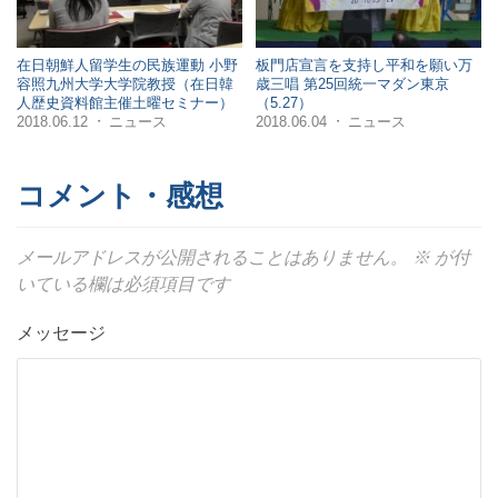
在日朝鮮人留学生の民族運動 小野
板門店宣言を支持し平和を願い万
容照九州大学大学院教授（在日韓
歳三唱 第25回統一マダン東京
人歴史資料館主催土曜セミナー）
（5.27）
2018.06.12
ニュース
2018.06.04
ニュース
・
・
コメント・感想
メールアドレスが公開されることはありません。
※
が付
いている欄は必須項目です
メッセージ