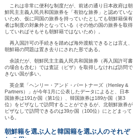
これは非常に便利な制度だが、前述の通り日本政府は朝
鮮民主主義人民共和国旅券を「有効な旅券」と認めていな
いため、仮に同国の旅券を持っていたとしても朝鮮籍保有
者は制度の対象外となっている（その他の国の旅券を取得
していればそもそも朝鮮籍ではないため）。
再入国許可の手続きを踏めば海外渡航できるとは言え、
朝鮮籍の問題は置き去りにされた形である。
余談だが、朝鮮民主主義人民共和国旅券（再入国許可書
の場合も含む）では査証（ビザ）を取得しなければ訪問で
きない国が多い。
英企業「ヘンリー・アンド・パートナーズ（Henley &
Partners）」が今年1月に公表したデータによると、日本
国旅券は191か国（第1位）、韓国旅券は189か国（第3
位）をビザなしで訪問することができるが、北朝鮮旅券が
ビザなしで訪問できるのは39か国（100位）にとどまって
いる。
朝鮮籍を選ぶ人と韓国籍を選ぶ人のそれぞ