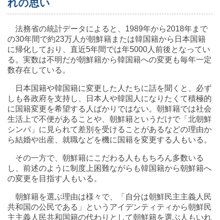
れの思い
法務省の統計データによると、1989年から2018年まで
の30年間で約23万人が朝鮮籍または韓国籍から日本国籍
に帰化しており、直近5年間では年5000人前後となってい
る。実数は不明だが朝鮮籍から韓国籍への変更も毎年一定
数存在している。
日本国籍や韓国籍に変更した人たちに話を聞くと、必ず
しも各政府を支持し、日本人や韓国人になりたくて積極的
に国籍変更を希望する人ばかりではない。朝鮮籍では社会
生活上で不便があることや、朝鮮籍というだけで「北朝鮮
シンパ」に見られて差別を受けることがあるなどの理由か
ら結婚や出産、就職などを機に国籍を変更する人もいる。
その一方で、朝鮮籍にこだわる人ももちろん多数いる
し、前述のように制度上困難ながらも韓国籍から朝鮮籍へ
の変更を目指す人もいる。
朝鮮籍を選ぶ理由は様々で、「自分は朝鮮民主主義人民
共和国の公民である」というアイデンティティから朝鮮民
主主義人民共和国籍の代わりとして朝鮮籍を選ぶ人もいれ