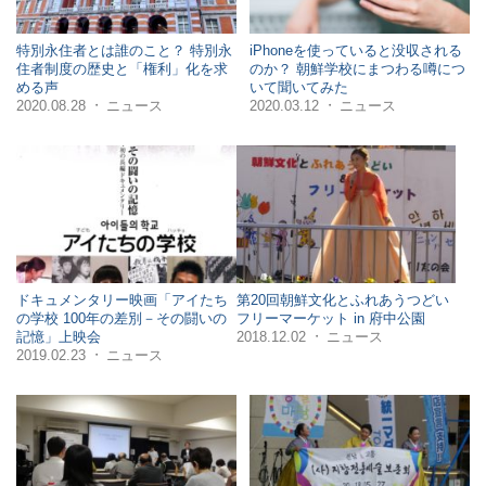
特別永住者とは誰のこと？ 特別永
iPhoneを使っていると没収される
住者制度の歴史と「権利」化を求
のか？ 朝鮮学校にまつわる噂につ
める声
いて聞いてみた
2020.08.28
ニュース
2020.03.12
ニュース
・
・
ドキュメンタリー映画「アイたち
第20回朝鮮文化とふれあうつどい
の学校 100年の差別－その闘いの
フリーマーケット in 府中公園
2018.12.02
ニュース
記憶」上映会
・
2019.02.23
ニュース
・