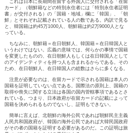
これは日本に長期間在留する外国人に交付される「在留
カード」（朝鮮籍などの特別永住者には「特別永住者証明
書」が交付される）の「国籍・地域」欄に「韓国」、「朝
鮮」とそれぞれ記載されている人の数である。内訳で見る
と、韓国籍は約45万1000人、朝鮮籍は約2万9000人とな
っている。
ちなみに、朝鮮籍＝在日朝鮮人、韓国籍＝在日韓国人と
いうわけではない。広義の意味では、何らかの事情で国籍
を変更したものの、在日朝鮮人もしくは在日韓国人として
のアイデンティティを持つ人も含まれるからである。その
ため、在日朝鮮人、在日韓国人の総数はさらに多くなる。
注意が必要なのは、在留カードで示される国籍は本人の
国籍を証明していない点である。国際法の原則上、国籍の
取得や喪失に関する立法は各国の国内管轄事項であるとさ
れている。つまり、日本政府が在留カードの記載によって
国籍を決められるものでないし、証明もできない。
簡単に言えば、北朝鮮の海外公民であれば朝鮮民主主義
人民共和国政府が、韓国の海外公民であれば大韓民国政府
がその者の国籍を証明する必要があるのだ。この証明は旅