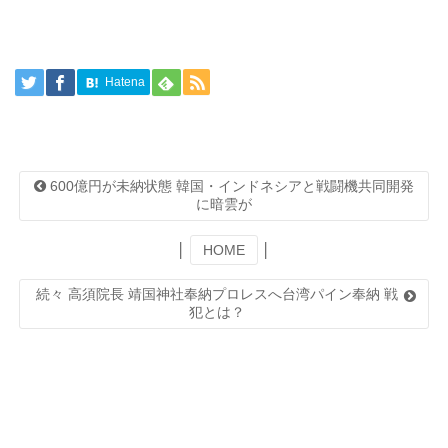
Hatena
600億円が未納状態 韓国・インドネシアと戦闘機共同開発
に暗雲が
│
HOME
│
続々 高須院長 靖国神社奉納プロレスへ台湾パイン奉納 戦
犯とは？