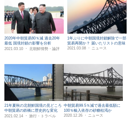
2020年中朝貿易80％減 過去20年
1年ぶりに中朝国境封鎖解除で一部
最低 国境封鎖の影響を分析
貿易再開か？ 届いたリストの意味
2021.03.08
ニュース
・
・
2021.03.10
北朝鮮情勢・論評
21年夏秋の北朝鮮国境の見どころ
中朝貿易99.5％減で過去最低額に
中朝貿易の鉄橋に歴史的な変化
100％輸入依存の砂糖枯渇か
2020.12.26
ニュース
・
・
2021.02.14
旅行・トラベル