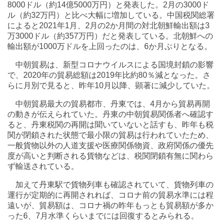
8000ドル（約14億5000万円）と発表した。2月の3000ド
ル（約32万円）と比べ大幅に増加している。中国税関総署
によると2021年1月、2月の2か月間の対北朝鮮輸出額は3
万3000ドル（約357万円）だと発表している。北朝鮮への
輸出額が1000万ドルを上回ったのは、6か月ぶりとなる。
中朝貿易は、新型コロナウイルスによる国境封鎖の影響
で、2020年の貿易総額は2019年比約80％減となった。さ
らに月別で見ると、昨年10月以降、顕著に減少していた。
中朝貿易最大の貿易都市、丹東では、4月から貿易再開
の動きが伝えられていた。丹東の中朝貿易関係者へ確認す
ると、丹東税関の再開は聞いていないと話すも、昨年も税
関が閉鎖された状態で最小限の貿易は行われていたため、
一般貨物以外の人道支援や医療関係物資、政府関係の優先
度が高いと判断される貨物などは、税関閉鎖有無に関わら
ず輸送されている。
加えて丹東駅で貨物列車も確認されていて、貨物列車の
運行が定期的に再開されれば、コロナ前の貿易水準には程
遠いが、貿易額は、コロナ禍の昨年もっとも貿易額が多か
った6、7月水準くらいまでには回復するとみられる。