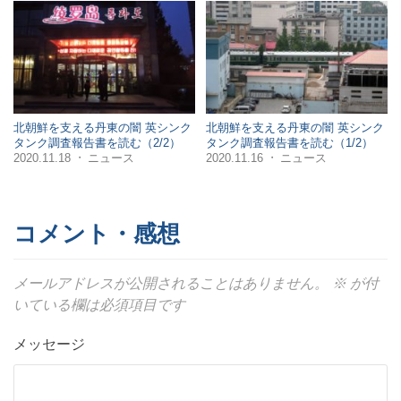
北朝鮮を支える丹東の闇 英シンク
北朝鮮を支える丹東の闇 英シンク
タンク調査報告書を読む（2/2）
タンク調査報告書を読む（1/2）
2020.11.18
ニュース
2020.11.16
ニュース
・
・
コメント・感想
メールアドレスが公開されることはありません。
※
が付
いている欄は必須項目です
メッセージ