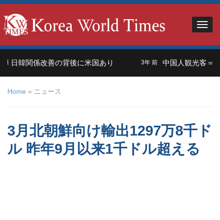
日韓関係改善の背後に米国あり
中国人観光客＝外交の
3年 前
Home
»
ニュース
3月北朝鮮向け輸出1297万8千ド
ル 昨年9月以来1千ドル超える