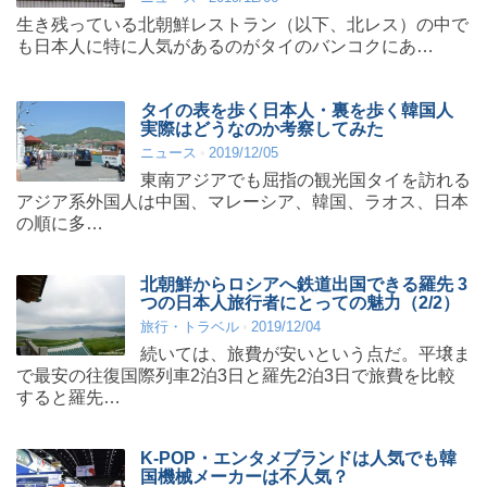
生き残っている北朝鮮レストラン（以下、北レス）の中で
も日本人に特に人気があるのがタイのバンコクにあ…
タイの表を歩く日本人・裏を歩く韓国人
実際はどうなのか考察してみた
ニュース
2019/12/05
東南アジアでも屈指の観光国タイを訪れる
アジア系外国人は中国、マレーシア、韓国、ラオス、日本
の順に多…
北朝鮮からロシアへ鉄道出国できる羅先 3
つの日本人旅行者にとっての魅力（2/2）
旅行・トラベル
2019/12/04
続いては、旅費が安いという点だ。平壌ま
で最安の往復国際列車2泊3日と羅先2泊3日で旅費を比較
すると羅先…
K-POP・エンタメブランドは人気でも韓
国機械メーカーは不人気？