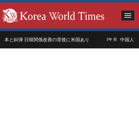
本と糾弾 日韓関係改善の背後に米国あり
中国人観光
3年 前