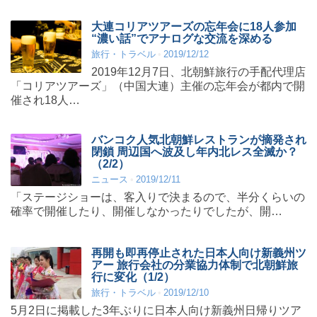
大連コリアツアーズの忘年会に18人参加
“濃い話”でアナログな交流を深める
旅行・トラベル
2019/12/12
2019年12月7日、北朝鮮旅行の手配代理店
「コリアツアーズ」（中国大連）主催の忘年会が都内で開
催され18人…
バンコク人気北朝鮮レストランが摘発され
閉鎖 周辺国へ波及し年内北レス全滅か？
（2/2）
ニュース
2019/12/11
「ステージショーは、客入りで決まるので、半分くらいの
確率で開催したり、開催しなかったりでしたが、開…
再開も即再停止された日本人向け新義州ツ
アー 旅行会社の分業協力体制で北朝鮮旅
行に変化（1/2）
旅行・トラベル
2019/12/10
5月2日に掲載した3年ぶりに日本人向け新義州日帰りツア