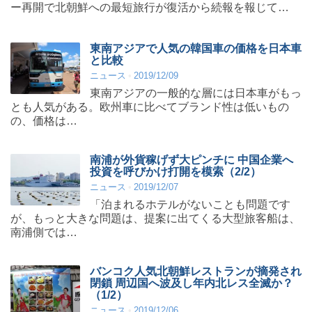
ー再開で北朝鮮への最短旅行が復活から続報を報じて…
東南アジアで人気の韓国車の価格を日本車
と比較
ニュース
2019/12/09
東南アジアの一般的な層には日本車がもっ
とも人気がある。欧州車に比べてブランド性は低いもの
の、価格は…
南浦が外貨稼げず大ピンチに 中国企業へ
投資を呼びかけ打開を模索（2/2）
ニュース
2019/12/07
「泊まれるホテルがないことも問題です
が、もっと大きな問題は、提案に出てくる大型旅客船は、
南浦側では…
バンコク人気北朝鮮レストランが摘発され
閉鎖 周辺国へ波及し年内北レス全滅か？
（1/2）
ニュース
2019/12/06