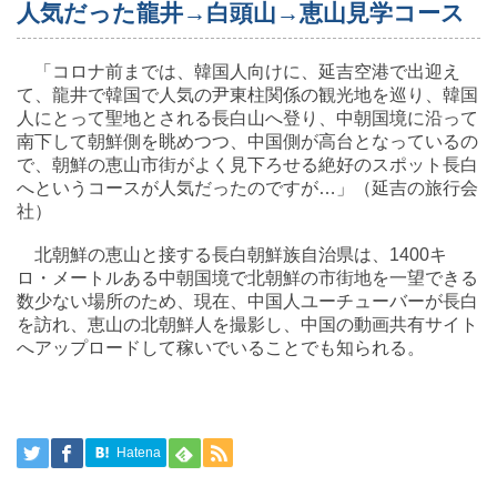
人気だった龍井→白頭山→恵山見学コース
「コロナ前までは、韓国人向けに、延吉空港で出迎え
て、龍井で韓国で人気の尹東柱関係の観光地を巡り、韓国
人にとって聖地とされる長白山へ登り、中朝国境に沿って
南下して朝鮮側を眺めつつ、中国側が高台となっているの
で、朝鮮の恵山市街がよく見下ろせる絶好のスポット長白
へというコースが人気だったのですが…」（延吉の旅行会
社）
北朝鮮の恵山と接する長白朝鮮族自治県は、1400キ
ロ・メートルある中朝国境で北朝鮮の市街地を一望できる
数少ない場所のため、現在、中国人ユーチューバーが長白
を訪れ、恵山の北朝鮮人を撮影し、中国の動画共有サイト
へアップロードして稼いでいることでも知られる。
Hatena