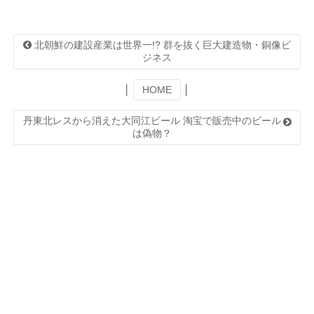
北朝鮮の建設産業は世界一!? 群を抜く巨大建造物・銅像ビ
ジネス
│
HOME
│
丹東北レスから消えた大同江ビール 淘宝で販売中のビール
は偽物？