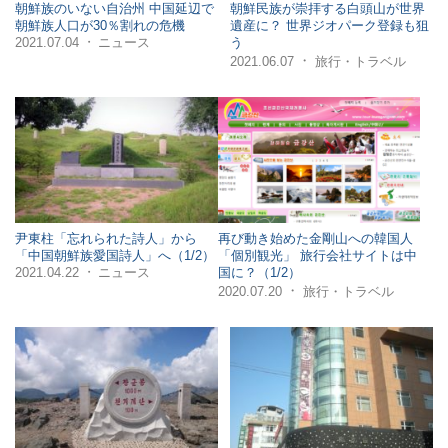
朝鮮族のいない自治州 中国延辺で
朝鮮民族が崇拝する白頭山が世界
朝鮮族人口が30％割れの危機
遺産に？ 世界ジオパーク登録も狙
2021.07.04
ニュース
う
・
・
2021.06.07
旅行・トラベル
尹東柱「忘れられた詩人」から
再び動き始めた金剛山への韓国人
「中国朝鮮族愛国詩人」へ（1/2）
「個別観光」 旅行会社サイトは中
2021.04.22
ニュース
国に？（1/2）
・
・
2020.07.20
旅行・トラベル