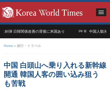
弾 日韓関係改善の背後に米国あり
中国人観光客＝外
3年 前
Home
»
旅行・トラベル
中国 白頭山へ乗り入れる新幹線
開通 韓国人客の囲い込み狙う
も苦戦