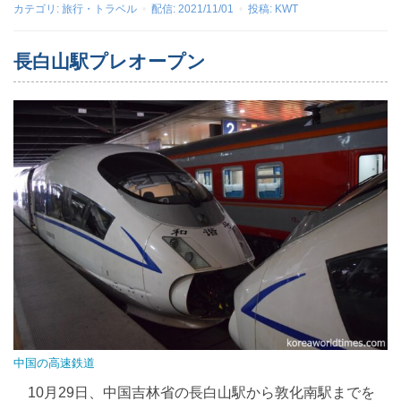
カテゴリ:
旅行・トラベル
配信:
2021/11/01
投稿:
KWT
長白山駅プレオープン
中国の高速鉄道
10月29日、中国吉林省の長白山駅から敦化南駅までを