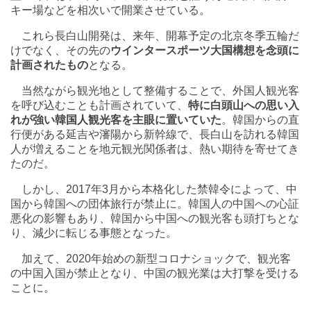
キー場などを相次いで開業させている。
これら長白山開発は、来年、開幕予定の北京冬季五輪だ
けでなく、その先の
ウインタースポーツ大国構想を念頭に
計画されたもの
となる。
当然ながら観光地として整備することで、外国人観光客
を呼び込むことも計画されていて、
特に白頭山への思い入
れが強い韓国人観光客を主眼に置いていた
。韓国からの直
行便がある延吉や瀋陽から新幹線で、長白山を訪れる韓国
人が増えることを地元観光関係者は、熱い期待を寄せてき
たのだ。
しかし、2017年3月から本格化した禁韓令によって、中
国から韓国への団体旅行が禁止に。韓国人の中国への心証
悪化の影響もあり、韓国から中国への観光客も頭打ちとな
り、減少に転じる事態となった。
加えて、2020年始めの新型コロナショックで、観光客
の中国入国が禁止となり、中国の観光業は大打撃を受ける
ことに。