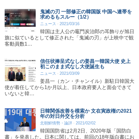
鬼滅の刃 一部修正の韓国版 中国へ連帯を
求めるもスルー（1/2）
ニュース
2021/03/16
韓国は主人公の竈門炭治郎の耳飾りが旭日
旗に似ているとして修正された「鬼滅の刃」が上映中で観
客動員数1…
信任状捧呈式なしの姜昌一韓国大使 史上
初このまま式なし大使誕生も
ニュース
2021/03/09
姜昌一（カン・チャンイル）新駐日韓国大
使が着任してから1か月以上、日本政府要人と面会できて
いないと韓…
日韓関係改善を模索か 文在寅政権の2021
年の対日外交を分析
北朝鮮情勢・論評
2021/02/02
韓国国防省は2月2日、2020年版「国防白
書」を発表した。日本に関しては、前回の18年版白書にお