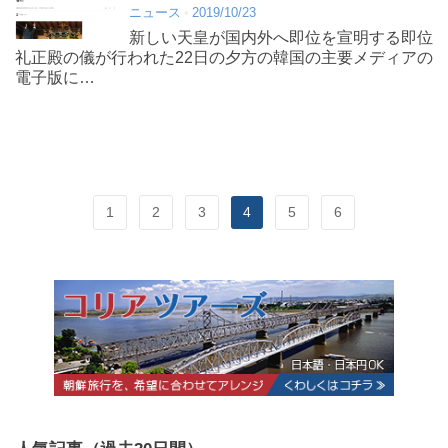
ニュース
2019/10/23
新しい天皇が国内外へ即位を宣明する即位
礼正殿の儀が行われた22日の夕方の韓国の主要メディアの
電子版に…
1
2
3
4
5
6