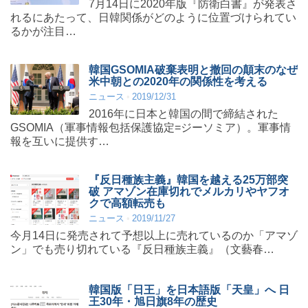
7月14日に2020年版『防衛白書』が発表さ
れるにあたって、日韓関係がどのように位置づけられてい
るかが注目…
韓国GSOMIA破棄表明と撤回の顛末のなぜ
米中朝との2020年の関係性を考える
ニュース
2019/12/31
2016年に日本と韓国の間で締結された
GSOMIA（軍事情報包括保護協定=ジーソミア）。軍事情
報を互いに提供す…
『反日種族主義』韓国を越える25万部突
破 アマゾン在庫切れでメルカリやヤフオ
クで高額転売も
ニュース
2019/11/27
今月14日に発売されて予想以上に売れているのか「アマゾ
ン」でも売り切れている『反日種族主義』（文藝春…
韓国版「日王」を日本語版「天皇」へ 日
王30年・旭日旗8年の歴史