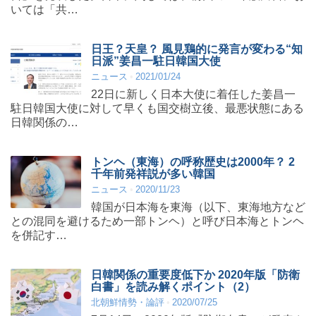
いては「共…
日王？天皇？ 風見鶏的に発言が変わる“知
日派”姜昌一駐日韓国大使
ニュース
2021/01/24
22日に新しく日本大使に着任した姜昌一
駐日韓国大使に対して早くも国交樹立後、最悪状態にある
日韓関係の…
トンヘ（東海）の呼称歴史は2000年？ 2
千年前発祥説が多い韓国
ニュース
2020/11/23
韓国が日本海を東海（以下、東海地方など
との混同を避けるため一部トンヘ）と呼び日本海とトンヘ
を併記す…
日韓関係の重要度低下か 2020年版「防衛
白書」を読み解くポイント（2）
北朝鮮情勢・論評
2020/07/25