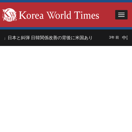
」日本と糾弾 日韓関係改善の背後に米国あり
中国人
3年 前