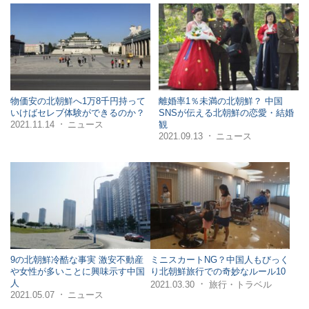
物価安の北朝鮮へ1万8千円持って
離婚率1％未満の北朝鮮？ 中国
いけばセレブ体験ができるのか？
SNSが伝える北朝鮮の恋愛・結婚
2021.11.14
ニュース
観
・
2021.09.13
ニュース
・
9の北朝鮮冷酷な事実 激安不動産
ミニスカートNG？中国人もびっく
や女性が多いことに興味示す中国
り北朝鮮旅行での奇妙なルール10
人
・
2021.03.30
旅行・トラベル
2021.05.07
ニュース
・