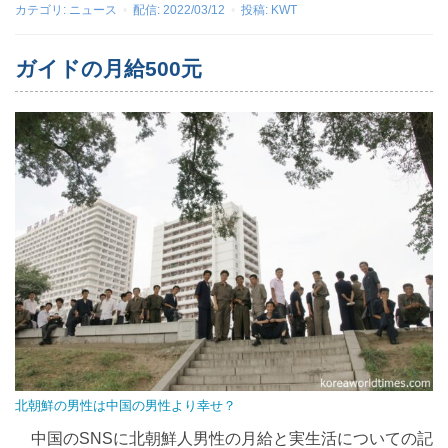
カテゴリ:
ニュース
配信:
2022/03/12
投稿:
KWT
ガイドの月給500元
北朝鮮の男性は中国の男性より幸せ？
中国のSNSに北朝鮮人男性の月給と実生活についての記