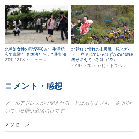
北朝鮮女性の喫煙率0％？ 生活総
北朝鮮で憧れの上級職「観光ガイ
和で非難も 禁煙法とたばこ統制法
ド」 恵まれているはずなのに離職
2020.12.08
ニュース
者が増えている謎（1/2）
・
・
2019.09.20
旅行・トラベル
コメント・感想
メールアドレスが公開されることはありません。
※
が付
いている欄は必須項目です
メッセージ