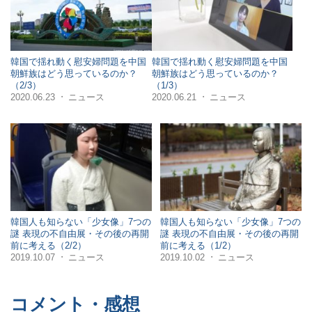
韓国で揺れ動く慰安婦問題を中国
韓国で揺れ動く慰安婦問題を中国
朝鮮族はどう思っているのか？
朝鮮族はどう思っているのか？
（2/3）
（1/3）
2020.06.23
ニュース
2020.06.21
ニュース
・
・
韓国人も知らない「少女像」7つの
韓国人も知らない「少女像」7つの
謎 表現の不自由展・その後の再開
謎 表現の不自由展・その後の再開
前に考える（2/2）
前に考える（1/2）
2019.10.07
ニュース
2019.10.02
ニュース
・
・
コメント・感想