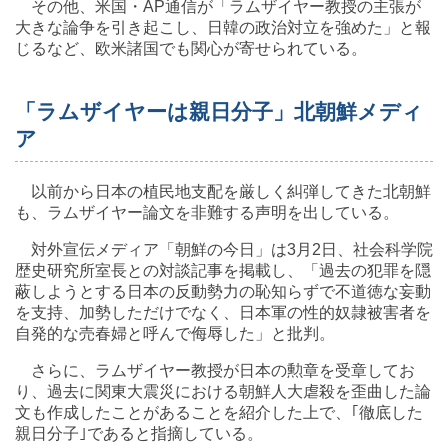
その他、米国・AP通信が「ラムザイヤー教授の主張が
大きな論争を引き起こし、日韓の政治対立を強めた」と報
じるなど、欧米諸国でも関心が寄せられている。
「ラムザイヤーは親日分子」北朝鮮メディ
ア
以前から日本の植民地支配を厳しく糾弾してきた北朝鮮
も、ラムザイヤー論文を非難する声明を出している。
対外宣伝メディア「朝鮮の今日」は3月2日、社会科学院
歴史研究所室長との対談記事を掲載し、「過去の犯罪を隠
蔽しようとする日本の反動勢力の恥知らずで不道徳な妄動
を支持、加勢しただけでなく、日本軍の性的奴隷被害者を
自発的な売春婦と呼んで侮辱した」と批判。
さらに、ラムザイヤー教授が日本の勲章を受章してお
り、過去に関東大震災における朝鮮人大虐殺を歪曲した論
文も作成したことがあることを紹介した上で、｢徹底した
親日分子｣であると指摘している。