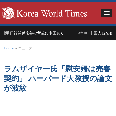
日韓関係改善の背後に米国あり
中国人観光客＝外交の
3年 前
Home
»
ニュース
ラムザイヤー氏「慰安婦は売春
契約」 ハーバード大教授の論文
が波紋