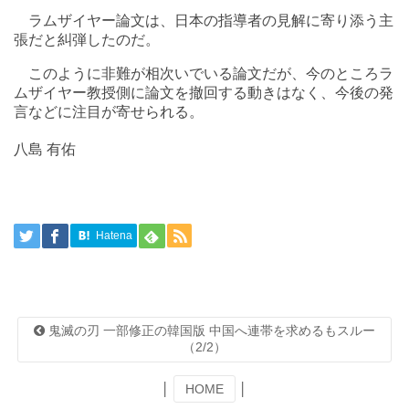
ラムザイヤー論文は、日本の指導者の見解に寄り添う主
張だと糾弾したのだ。
このように非難が相次いでいる論文だが、今のところラ
ムザイヤー教授側に論文を撤回する動きはなく、今後の発
言などに注目が寄せられる。
八島 有佑
Hatena
鬼滅の刃 一部修正の韓国版 中国へ連帯を求めるもスルー
（2/2）
│
HOME
│