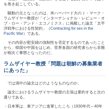
を巻き起こしている。
騒動の元となったのは、米ハーバード大のＪ・マーク・
ラムザイヤー教授が「インターナショナル・レビュー・オ
ブ・ロー・アンド・エコノミクス」に掲載した論文「太平
洋戦争における性契約」（
Contracting for sex in the
Pacific War
）である。
その内容が慰安婦の強制性を否定するものであったこと
から、韓国や中国をはじめ、世界各国の研究者らから非難
が相次ぐ事態となったのだ。
ラムザイヤー教授「問題は朝鮮の募集業者
にあった」
では渦中の論文はどのようなものなのか。
論文におけるラムザイヤー教授の主張は要約すると次の
通りである。
・日本軍は、東アジアに進軍したころ（1930年代～40年