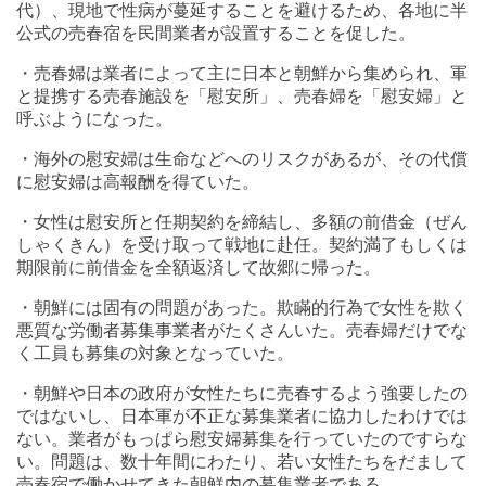
代）、現地で性病が蔓延することを避けるため、各地に半
公式の売春宿を民間業者が設置することを促した。
・売春婦は業者によって主に日本と朝鮮から集められ、軍
と提携する売春施設を「慰安所」、売春婦を「慰安婦」と
呼ぶようになった。
・海外の慰安婦は生命などへのリスクがあるが、その代償
に慰安婦は高報酬を得ていた。
・女性は慰安所と任期契約を締結し、多額の前借金（ぜん
しゃくきん）を受け取って戦地に赴任。契約満了もしくは
期限前に前借金を全額返済して故郷に帰った。
・朝鮮には固有の問題があった。欺瞞的行為で女性を欺く
悪質な労働者募集事業者がたくさんいた。売春婦だけでな
く工員も募集の対象となっていた。
・朝鮮や日本の政府が女性たちに売春するよう強要したの
ではないし、日本軍が不正な募集業者に協力したわけでは
ない。業者がもっぱら慰安婦募集を行っていたのですらな
い。問題は、数十年間にわたり、若い女性たちをだまして
売春宿で働かせてきた朝鮮内の募集業者である。