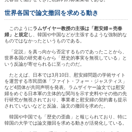
世界各国で論文撤回を求める動き
このように
ラムザイヤー教授の主張は「慰安婦＝売春
婦」と規定
し、韓国や中国などが主張するような強制的な
ものではなかったというものである。
「定説」を真っ向から否定するものであったことから、
世界各国の研究者らから「歴史的事実を無視している」と
いう反論が寄せられるに至ったのだ。
たとえば、日本では3月10日、慰安婦問題の学術サイト
を運営する市民団体「ファイト・フォー・ジャスティス」
など4団体が共同声明を発表。ラムザイヤー論文では慰安
婦をめぐる日本軍の主体的な関与を示す史料やその他の先
行研究が無視されており、事業者と慰安婦の契約書も提示
されていないなどと反論。論文の撤回を求めた。
韓国や中国でも「歴史の歪曲」と報じられており、特に
韓国の大学では論文撤回を求める動きが活発化している。