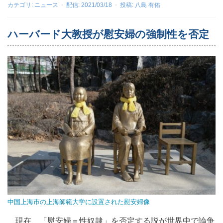
カテゴリ:
ニュース
配信:
2021/03/18
投稿:
八島 有佑
ハーバード大教授が慰安婦の強制性を否定
中国上海市の上海師範大学に設置された慰安婦像
現在、「慰安婦＝性奴隷」を否定する説が世界中で論争