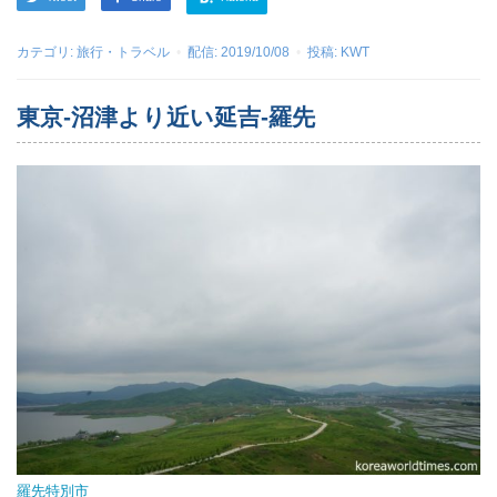
カテゴリ:
旅行・トラベル
配信:
2019/10/08
投稿:
KWT
東京-沼津より近い延吉-羅先
羅先特別市