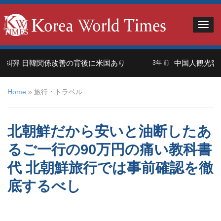
 日韓関係改善の背後に米国あり
中国人観光客＝外交
3年 前
Home
»
旅行・トラベル
北朝鮮だから安いと油断したあ
るご一行の90万円の痛い教科書
代 北朝鮮旅行では事前確認を徹
底するべし