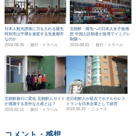
日本人観光誘致に力を入れる羅先
北朝鮮・羅先への日本人女子旅感
特別市は平壌を凌駕する先進都市
想 中国人訪朝者が急増でイミグレ
なのか
制限へ
・
・
2019.09.05
旅行・トラベル
2019.08.01
旅行・トラベル
北朝鮮旅行に変化 北朝鮮人ガイド
在日朝鮮人が延吉でホテルやレス
が感激する意外な土産とは？
トランを日本企業として経営
2018.06.25
ニュース
・
・
2019.02.11
旅行・トラベル
コメント・感想