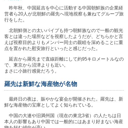
昨年秋、中国延吉を中心に活動する中国朝鮮族の企業経
営者ら20人が北朝鮮の羅先へ現地視察も兼ねてグループ旅
行をした。
北朝鮮側との太いパイプも持つ朝鮮族なので一般の観光
客とは違った場所などを視察したようだが、どちらかと言
えば視察目的よりもメンバー同士の親睦を深めることに重
点を置かれた慰安旅行といったと感じだった。
延吉から羅先まで直線距離にして約95キロメートルなの
で、東京から沼津よりも近い。
まさに小旅行感覚だろう。
羅先は新鮮な海産物が名物
最終日の夜は、賑やかな宴会が開催された。羅先は、新
鮮な海産物の宝庫としてよく知られている。
中国の大連や旧満州国（現在の東北3省）の人たちは日
本人の影響もあり中国では一般的にはあまり好まない海産
物を好む傾向が高い。