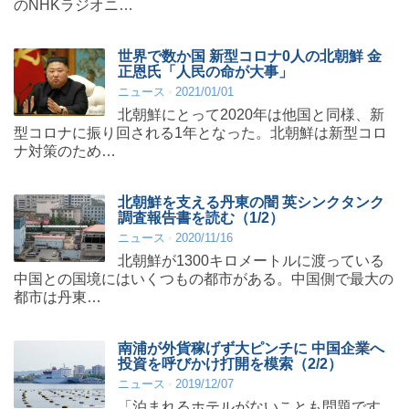
のNHKラジオニ…
世界で数か国 新型コロナ0人の北朝鮮 金
正恩氏「人民の命が大事」
ニュース
2021/01/01
北朝鮮にとって2020年は他国と同様、新
型コロナに振り回される1年となった。北朝鮮は新型コロ
ナ対策のため…
北朝鮮を支える丹東の闇 英シンクタンク
調査報告書を読む（1/2）
ニュース
2020/11/16
北朝鮮が1300キロメートルに渡っている
中国との国境にはいくつもの都市がある。中国側で最大の
都市は丹東…
南浦が外貨稼げず大ピンチに 中国企業へ
投資を呼びかけ打開を模索（2/2）
ニュース
2019/12/07
「泊まれるホテルがないことも問題です