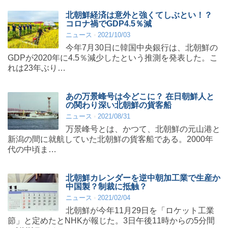
北朝鮮経済は意外と強くてしぶとい！？
コロナ禍でGDP4.5％減
ニュース
2021/10/03
今年7月30日に韓国中央銀行は、北朝鮮の
GDPが2020年に4.5％減少したという推測を発表した。こ
れは23年ぶり…
あの万景峰号は今どこに？ 在日朝鮮人と
の関わり深い北朝鮮の貨客船
ニュース
2021/08/31
万景峰号とは、かつて、北朝鮮の元山港と
新潟の間に就航していた北朝鮮の貨客船である。2000年
代の中頃ま…
北朝鮮カレンダーを逆中朝加工業で生産か
中国製？制裁に抵触？
ニュース
2021/02/04
北朝鮮が今年11月29日を「ロケット工業
節」と定めたとNHKが報じた。3日午後11時からの5分間