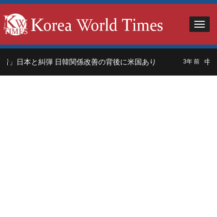
」日本と糾弾 日韓関係改善の背後に米国あり
中国人
3年 前