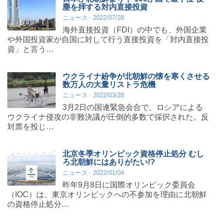
塵を拝する対内直接投資
ニュース
2022/07/28
海外直接投資（FDI）の中でも、外国企業
や外国投資家が自国に対して行う直接投資を「対内直接投
資」と言う…
ウクライナ紛争が北朝鮮の懐を寒くさせる
数万人の大量リストラ危機
ニュース
2022/03/28
3月2日の国連緊急会合で、ロシアによる
ウクライナ侵攻の非難決議が圧倒的多数で採択された。反
対票を投じ…
北京冬季オリンピック資格停止処分 むし
ろ北朝鮮にはありがたい!?
ニュース
2022/01/04
昨年9月8日に国際オリンピック委員会
（IOC）は、東京オリンピックへの不参加を理由に北朝鮮
の資格停止処分…