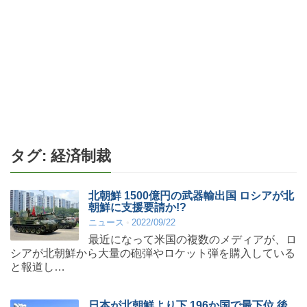
タグ:
経済制裁
北朝鮮 1500億円の武器輸出国 ロシアが北
朝鮮に支援要請か!?
ニュース
2022/09/22
最近になって米国の複数のメディアが、ロ
シアが北朝鮮から大量の砲弾やロケット弾を購入している
と報道し…
日本が北朝鮮より下 196か国で最下位 後