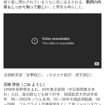
繰り返し聞かされているうちに信じ込まされる。
歌詞の内
容もしっかり知って欲しい
」と警告を鳴らした。
北朝鮮音楽『攻撃戦だ』（カタカナ歌詞・漢字併記）
五味 洋治（ごみ ようじ）
1958年長野県生まれ。83年東京新聞（中日新聞東京本
社）入社、政治部などを経て97年、韓国延世大学語学留
学。99～2002年ソウル支局、03～06年中国総局勤務。08
～09年、フルブライト交換留学生として米ジョージタウン