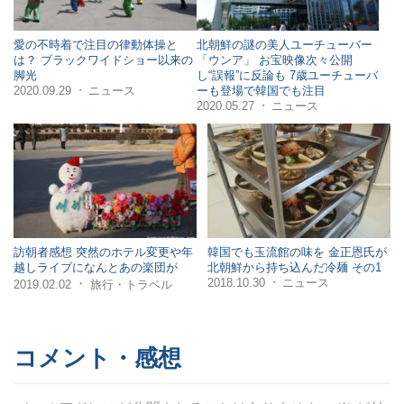
愛の不時着で注目の律動体操と
北朝鮮の謎の美人ユーチューバー
は？ ブラックワイドショー以来の
「ウンア」 お宝映像次々公開
脚光
し“誤報”に反論も 7歳ユーチューバ
2020.09.29
ニュース
ーも登場で韓国でも注目
・
2020.05.27
ニュース
・
訪朝者感想 突然のホテル変更や年
韓国でも玉流館の味を 金正恩氏が
越しライブになんとあの楽団が
北朝鮮から持ち込んだ冷麺 その1
2018.10.30
ニュース
・
・
2019.02.02
旅行・トラベル
コメント・感想