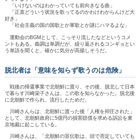
「いけないのはわかっていても前向きなる曲」
「正直どういう状況を歌ってるのかわけわからんけど大
好き」
「社会主義の国の国歌とか軍歌とか謎にハマるよな」
運動会のBGMとして、こっそり流したなどというコメ
ントもある。曲調は単調だが、繰り返されるコンギョとい
う単語を聞くと、確かに気分が高揚しそうだ。
脱北者は「意味を知らず歌うのは危険」
戦後の帰還事業で北朝鮮に渡り、その後、脱北して日本
で暮らす川崎栄子さんは、この歌を知らなかった。脱北後
に北朝鮮で作られ、流行したためだ。
川崎さんらは、北朝鮮に渡った後「人権を抑圧された」
として、北朝鮮政府に5億円の損害賠償を求める訴訟を東
京地裁に起こしている。
川崎さんは、「北朝鮮の宣伝歌は、頭で否定していても