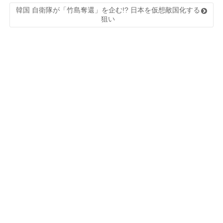
韓国 自衛隊が「竹島奪還」を企む!? 日本を仮想敵国化する
狙い