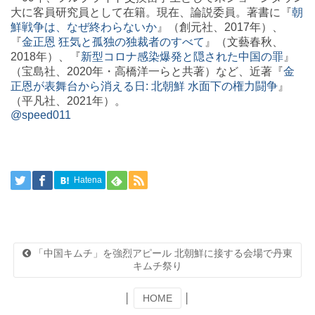
大に客員研究員として在籍。現在、論説委員。著書に『
朝
鮮戦争は、なぜ終わらないか
』（創元社、2017年）、
『
金正恩 狂気と孤独の独裁者のすべて
』（文藝春秋、
2018年）、『
新型コロナ感染爆発と隠された中国の罪
』
（宝島社、2020年・高橋洋一らと共著）など、近著『
金
正恩が表舞台から消える日: 北朝鮮 水面下の権力闘争
』
（平凡社、2021年）。
@speed011
Hatena
「中国キムチ」を強烈アピール 北朝鮮に接する会場で丹東
キムチ祭り
│
HOME
│