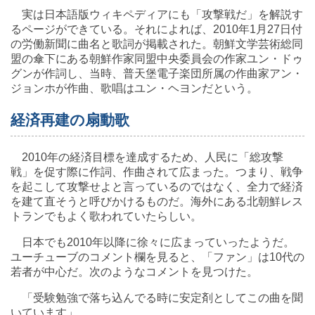
実は日本語版ウィキペディアにも「攻撃戦だ」を解説す
るページができている。それによれば、2010年1月27日付
の労働新聞に曲名と歌詞が掲載された。朝鮮文学芸術総同
盟の傘下にある朝鮮作家同盟中央委員会の作家ユン・ドゥ
グンが作詞し、当時、普天堡電子楽団所属の作曲家アン・
ジョンホが作曲、歌唱はユン・ヘヨンだという。
経済再建の扇動歌
2010年の経済目標を達成するため、人民に「総攻撃
戦」を促す際に作詞、作曲されて広まった。つまり、戦争
を起こして攻撃せよと言っているのではなく、全力で経済
を建て直そうと呼びかけるものだ。海外にある北朝鮮レス
トランでもよく歌われていたらしい。
日本でも2010年以降に徐々に広まっていったようだ。
ユーチューブのコメント欄を見ると、「ファン」は10代の
若者が中心だ。次のようなコメントを見つけた。
「受験勉強で落ち込んでる時に安定剤としてこの曲を聞
いています」