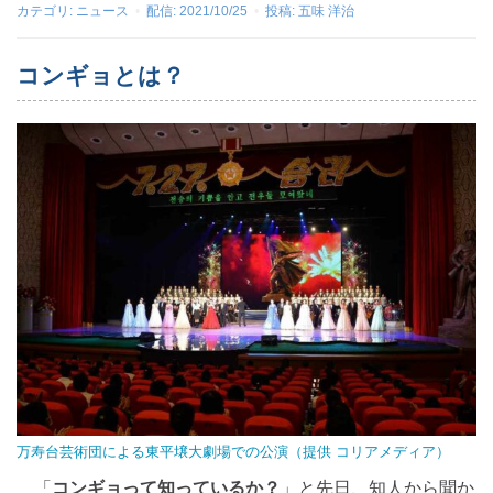
カテゴリ:
ニュース
配信:
2021/10/25
投稿:
五味 洋治
コンギョとは？
万寿台芸術団による東平壌大劇場での公演（提供 コリアメディア）
「
コンギョって知っているか？
」と先日、知人から聞か