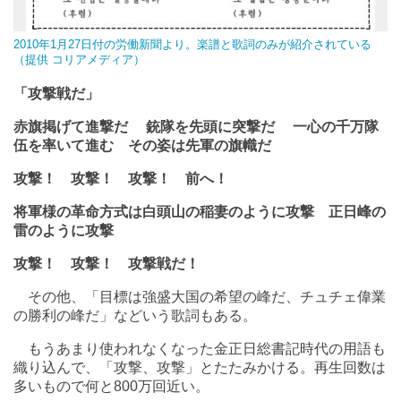
2010年1月27日付の労働新聞より。楽譜と歌詞のみが紹介されている
（提供 コリアメディア）
「攻撃戦だ」
赤旗掲げて進撃だ 銃隊を先頭に突撃だ 一心の千万隊
伍を率いて進む その姿は先軍の旗幟だ
攻撃！ 攻撃！ 攻撃！ 前へ！
将軍様の革命方式は白頭山の稲妻のように攻撃 正日峰の
雷のように攻撃
攻撃！ 攻撃！ 攻撃戦だ！
その他、「目標は強盛大国の希望の峰だ、チュチェ偉業
の勝利の峰だ」などいう歌詞もある。
もうあまり使われなくなった金正日総書記時代の用語も
織り込んで、「攻撃、攻撃」とたたみかける。再生回数は
多いもので何と800万回近い。