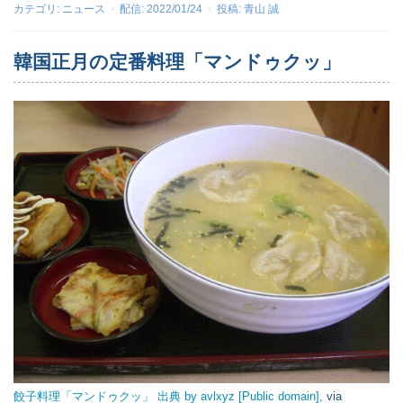
カテゴリ:
ニュース
配信:
2022/01/24
投稿:
青山 誠
韓国正月の定番料理「マンドゥクッ」
餃子料理「マンドゥクッ」 出典 by avlxyz [Public domain],
via