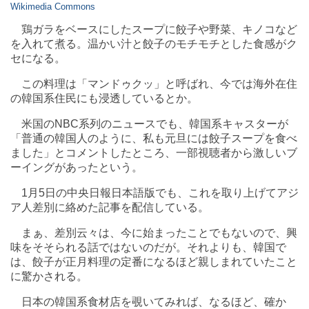
Wikimedia Commons
鶏ガラをベースにしたスープに餃子や野菜、キノコなど
を入れて煮る。温かい汁と餃子のモチモチとした食感がク
セになる。
この料理は「マンドゥクッ」と呼ばれ、今では海外在住
の韓国系住民にも浸透しているとか。
米国のNBC系列のニュースでも、韓国系キャスターが
「普通の韓国人のように、私も元旦には餃子スープを食べ
ました」とコメントしたところ、一部視聴者から激しいブ
ーイングがあったという。
1月5日の中央日報日本語版でも、これを取り上げてアジ
ア人差別に絡めた記事を配信している。
まぁ、差別云々は、今に始まったことでもないので、興
味をそそられる話ではないのだが。それよりも、韓国で
は、餃子が正月料理の定番になるほど親しまれていたこと
に驚かされる。
日本の韓国系食材店を覗いてみれば、なるほど、確か