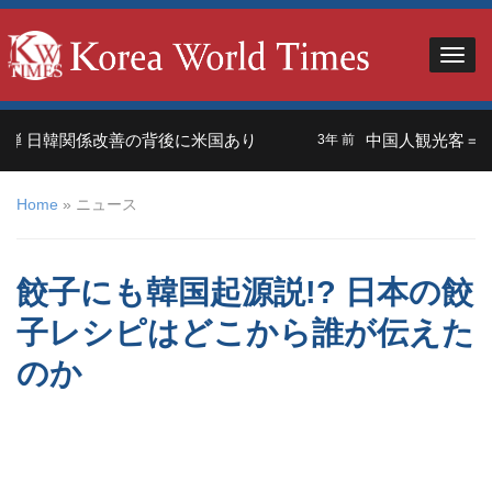
韓関係改善の背後に米国あり
中国人観光客＝外交の武
3年 前
Home
»
ニュース
餃子にも韓国起源説!? 日本の餃
子レシピはどこから誰が伝えた
のか