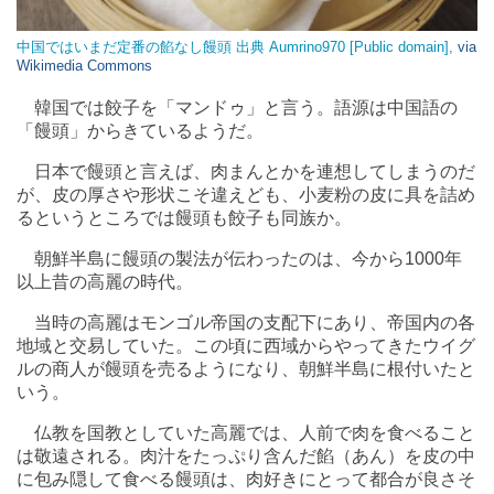
中国ではいまだ定番の餡なし饅頭 出典 Aumrino970 [Public domain],
via
Wikimedia Commons
韓国では餃子を「マンドゥ」と言う。語源は中国語の
「饅頭」からきているようだ。
日本で饅頭と言えば、肉まんとかを連想してしまうのだ
が、皮の厚さや形状こそ違えども、小麦粉の皮に具を詰め
るというところでは饅頭も餃子も同族か。
朝鮮半島に饅頭の製法が伝わったのは、今から1000年
以上昔の高麗の時代。
当時の高麗はモンゴル帝国の支配下にあり、帝国内の各
地域と交易していた。この頃に西域からやってきたウイグ
ルの商人が饅頭を売るようになり、朝鮮半島に根付いたと
いう。
仏教を国教としていた高麗では、人前で肉を食べること
は敬遠される。肉汁をたっぷり含んだ餡（あん）を皮の中
に包み隠して食べる饅頭は、肉好きにとって都合が良さそ