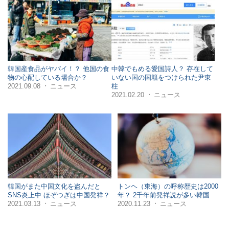
韓国産食品がヤバイ！？ 他国の食
中韓でもめる愛国詩人？ 存在して
物の心配している場合か？
いない国の国籍をつけられた尹東
2021.09.08
ニュース
柱
・
2021.02.20
ニュース
・
韓国がまた中国文化を盗んだと
トンヘ（東海）の呼称歴史は2000
SNS炎上中 ほぞつぎは中国発祥？
年？ 2千年前発祥説が多い韓国
2021.03.13
ニュース
2020.11.23
ニュース
・
・