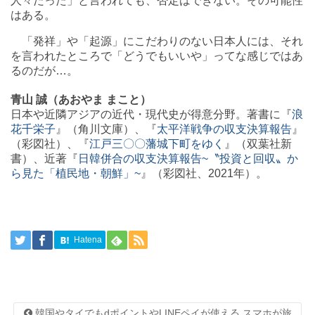
人々だった」と言われても、否定はできない。その可能性
はある。
「発祥」や「起源」にこだわりのない日本人には、それ
を言われたところで「どうでもいいや」ってな感じではあ
るのだが…。
青山 誠（あおやま まこと）
日本や近隣アジアの近代・現代史が得意分野。著書に『
浪
花千栄子
』（角川文庫）、『
太平洋戦争の収支決算報告
』
（彩図社）、『
江戸三〇〇藩城下町をゆく
』（双葉社新
書）、近著『
日韓併合の収支決算報告~〝投資と回収〟か
ら見た「植民地・朝鮮」~
』（彩図社、2021年）。
Hatena
韓国やタイでもdポイントやLINEペイが使える スマホが旅