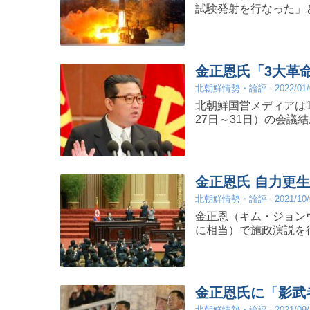
試験発射を行なった」
金正恩氏「3大革命
北朝鮮情勢・論評
2022/01
北朝鮮国営メディアは1
27日～31日）の会議
金正恩氏 自力更
北朝鮮情勢・論評
2021/10
金正恩（キム・ジョンウ
に相当）で施政演説を
金正恩氏に「影武
北朝鮮情勢・論評
2021/09