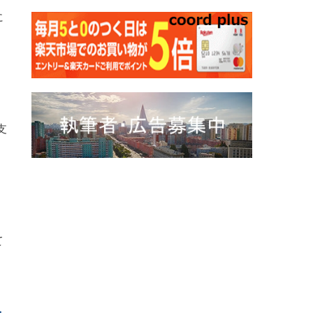
に
支
て