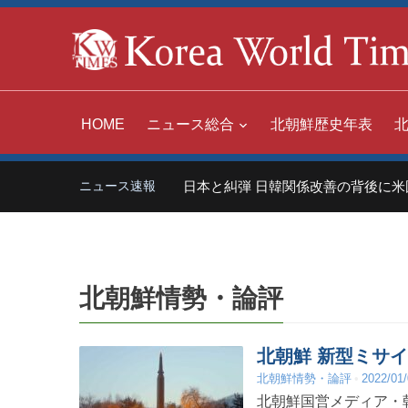
HOME
ニュース総合
北朝鮮歴史年表
中国「世界の嫌われ者」日本と糾弾 日韓関係改善の背後に米国あ
ニュース速報
北朝鮮情勢・論評
北朝鮮 新型ミサ
北朝鮮情勢・論評
2022/01
北朝鮮国営メディア・