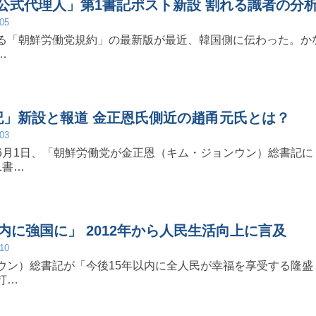
公式代理人」第1書記ポスト新設 割れる識者の分
/05
る「朝鮮労働党規約」の最新版が最近、韓国側に伝わった。か
…
記」新設と報道 金正恩氏側近の趙甬元氏とは？
/03
6月1日、「朝鮮労働党が金正恩（キム・ジョンウン）総書記に
1書…
内に強国に」 2012年から人民生活向上に言及
/10
ウン）総書記が「今後15年以内に全人民が幸福を享受する隆盛
打…