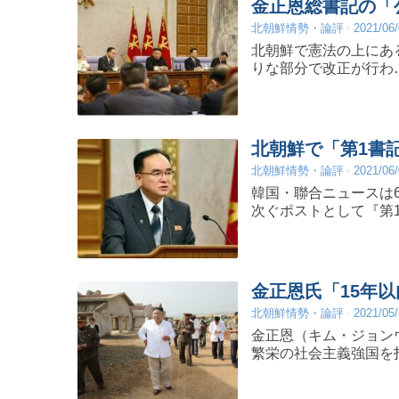
金正恩総書記の「
北朝鮮情勢・論評
2021/06
北朝鮮で憲法の上にあ
りな部分で改正が行わ
北朝鮮で「第1書
北朝鮮情勢・論評
2021/06
韓国・聯合ニュースは
次ぐポストとして『第
金正恩氏「15年以
北朝鮮情勢・論評
2021/05
金正恩（キム・ジョン
繁栄の社会主義強国を