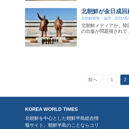
北朝鮮が金日成回
北朝鮮情勢・論評
2021/05
北朝鮮メディアが、韓
の出版が問題視されて
前へ
1
2
KOREA WORLD TIMES
北朝鮮を中心とした朝鮮半島総合情
報サイト。朝鮮半島のことならコリ