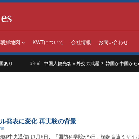
北朝鮮地図
KWTについて
会社情報
お問い合わせ
り
中国人観光客＝外交の武器？ 韓国が中国からの入
3年 前
イル発表に変化 再実験の背景
/06
朝鮮中央通信は1月6日、「国防科学院が5日、極超音速ミサイ