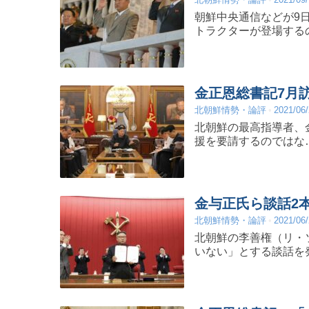
朝鮮中央通信などが9
トラクターが登場する
金正恩総書記7月
北朝鮮情勢・論評
2021/06
北朝鮮の最高指導者、
援を要請するのではな
金与正氏ら談話2
北朝鮮情勢・論評
2021/06
北朝鮮の李善権（リ・
いない」とする談話を