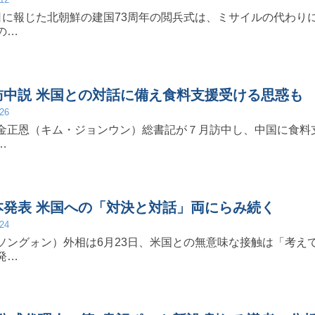
日に報じた北朝鮮の建国73周年の閲兵式は、ミサイルの代わり
の…
訪中説 米国との対話に備え食料支援受ける思惑も
/26
金正恩（キム・ジョンウン）総書記が７月訪中し、中国に食料
…
本発表 米国への「対決と対話」両にらみ続く
/24
ソングォン）外相は6月23日、米国との無意味な接触は「考え
発…