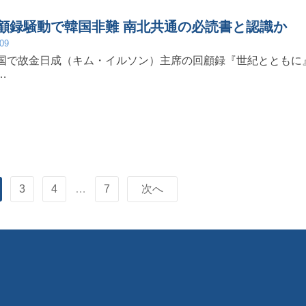
顧録騒動で韓国非難 南北共通の必読書と認識か
/09
国で故金日成（キム・イルソン）主席の回顧録『世紀とともに
…
3
4
…
7
次へ