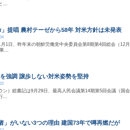
と…
」提唱 農村テーゼから58年 対米方針は未発表
/04
月1日、昨年末の朝鮮労働党中央委員会第8期第4回総会（12月
結果…
生を強調 譲歩しない対米姿勢を堅持
/02
ン）総書記は9月29日、最高人民会議第14期第5回会議（国会
行…
者」がいない3つの理由 建国73年で噂再燃だが
/12