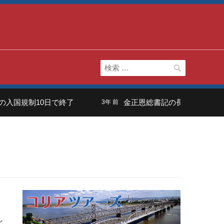
検
索:
国規制10日で終了
金正恩総書記の長男は「虚弱体質
3年 前
ル